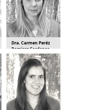
Dra. Carmen Peréz
Ramirez Cardenas
Endodoncia y
Conservadora