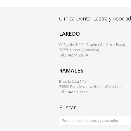
Clínica Dental Lastra y Asocia
LAREDO
C/ Eguilior Nº 11 (Esquina Gutiérrez Rada).
39770 Laredo (Cantabria)
Tel.:
942 61 28 94
RAMALES
Bº de la Casa Nº 2.
39800 Ramales de la Victoria (Cantabria)
Tel.:
942 17 39 57
Buscar