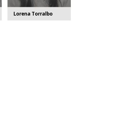
Lorena Torralbo
Higienista Dental y
Operador de
radiodiagnóstico