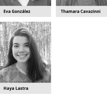
Eva González
Thamara Cavazinni
Higienista Dental y
Higienista Dental
Operador de
radiodiagnóstico
Haya Lastra
Auxiliar de clínica