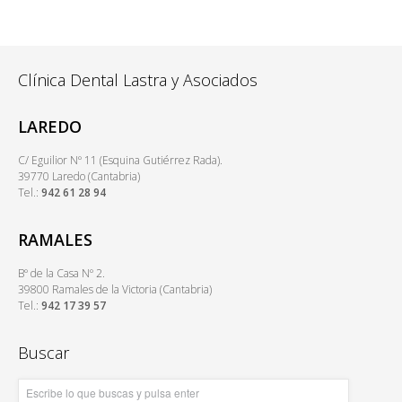
Clínica Dental Lastra y Asociados
LAREDO
C/ Eguilior Nº 11 (Esquina Gutiérrez Rada).
39770 Laredo (Cantabria)
Tel.:
942 61 28 94
RAMALES
Bº de la Casa Nº 2.
39800 Ramales de la Victoria (Cantabria)
Tel.:
942 17 39 57
Buscar