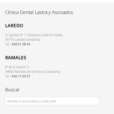
Clínica Dental Lastra y Asociados
LAREDO
C/ Eguilior Nº 11 (Esquina Gutiérrez Rada).
39770 Laredo (Cantabria)
Tel.:
942 61 28 94
RAMALES
Bº de la Casa Nº 2.
39800 Ramales de la Victoria (Cantabria)
Tel.:
942 17 39 57
Buscar