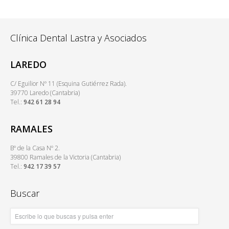
Clínica Dental Lastra y Asociados
LAREDO
C/ Eguilior Nº 11 (Esquina Gutiérrez Rada).
39770 Laredo (Cantabria)
Tel.:
942 61 28 94
RAMALES
Bº de la Casa Nº 2.
39800 Ramales de la Victoria (Cantabria)
Tel.:
942 17 39 57
Buscar