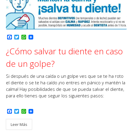
F
T
W
a
w
h
c
i
a
¿Cómo salvar tu diente en caso
e
t
t
b
t
s
o
e
A
de un golpe?
o
r
p
k
p
Si después de una caída o un golpe ves que se te ha roto
el diente o se te ha caído ¡no entres en pánico y mantén la
calma! Hay posibilidades de que se pueda salvar el diente,
para ello tienes que seguir los siguientes pasos:
F
T
W
a
w
h
c
i
a
Leer Más
e
t
t
b
t
s