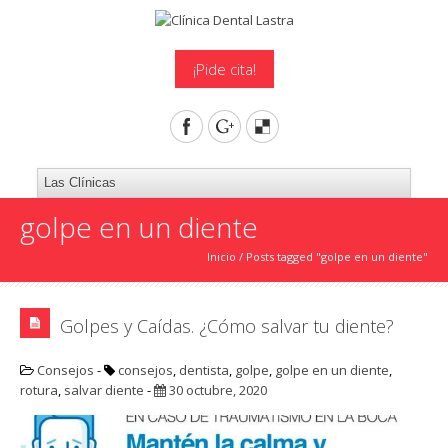
¡Pide cita!
golpe en un diente
Inicio
/
Posts tagged "golpe en un diente"
Golpes y Caídas. ¿Cómo salvar tu diente?
Consejos
-
consejos
,
dentista
,
golpe
,
golpe en un diente
,
rotura
,
salvar diente
-
30 octubre, 2020