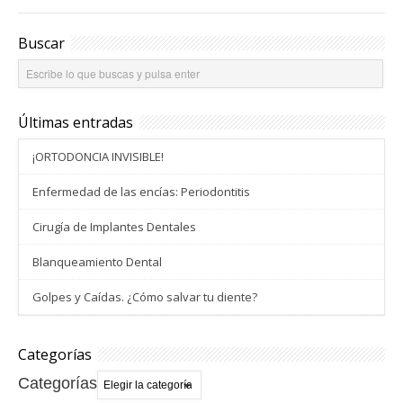
o
e
A
o
r
p
k
p
Buscar
Últimas entradas
¡ORTODONCIA INVISIBLE!
Enfermedad de las encías: Periodontitis
Cirugía de Implantes Dentales
Blanqueamiento Dental
Golpes y Caídas. ¿Cómo salvar tu diente?
Categorías
Categorías