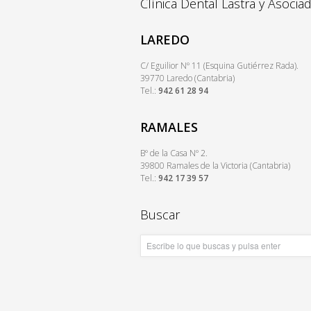
Clínica Dental Lastra y Asocia
LAREDO
C/ Eguilior Nº 11 (Esquina Gutiérrez Rada).
39770 Laredo (Cantabria)
Tel.:
942 61 28 94
RAMALES
Bº de la Casa Nº 2.
39800 Ramales de la Victoria (Cantabria)
Tel.:
942 17 39 57
Buscar