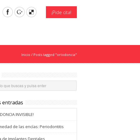
¡Pide cita!
Inicio
/
Posts tagged "ortodoncia"
s entradas
DONCIA INVISIBLE!
edad de las encías: Periodontitis
a de Implantes Dentales