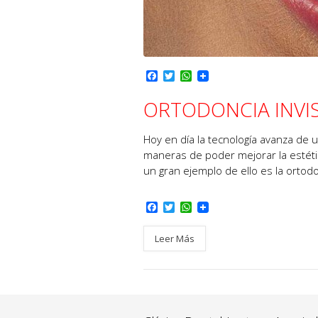
F
T
W
a
w
h
c
i
a
ORTODONCIA INVISI
e
t
t
b
t
s
o
e
A
Hoy en día la tecnología avanza de 
o
r
p
maneras de poder mejorar la estéti
k
p
un gran ejemplo de ello es la ortodon
F
T
W
a
w
h
c
i
a
Leer Más
e
t
t
b
t
s
o
e
A
o
r
p
k
p