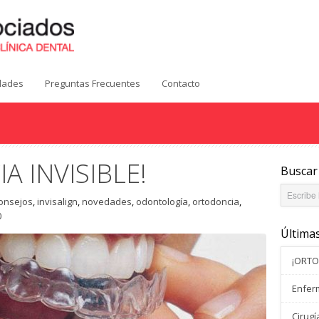
idades
Preguntas Frecuentes
Contacto
 INVISIBLE!
Buscar
onsejos
,
invisalign
,
novedades
,
odontología
,
ortodoncia
,
0
Última
¡ORTO
Enferm
Cirugí