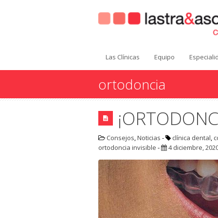
Las Clínicas
Equipo
Especial
ortodoncia
¡ORTODONCIA
Consejos
,
Noticias
-
clínica dental
,
c
ortodoncia invisible
-
4 diciembre, 202