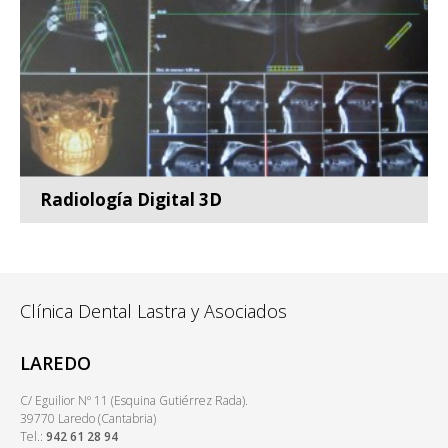
Leer más
Radiología Digital 3D
Contamos con la más alta tecnología en radiología,
como l...
Leer más
Clínica Dental Lastra y Asociados
LAREDO
C/ Eguilior Nº 11 (Esquina Gutiérrez Rada).
39770 Laredo (Cantabria)
Tel.:
942 61 28 94