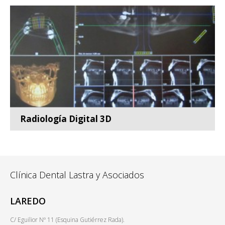
diagnós...
Leer más
Radiología Digital 3D
Contamos con la más alta tecnología en radiología,
como l...
Leer más
Clínica Dental Lastra y Asociados
LAREDO
C/ Eguilior Nº 11 (Esquina Gutiérrez Rada).