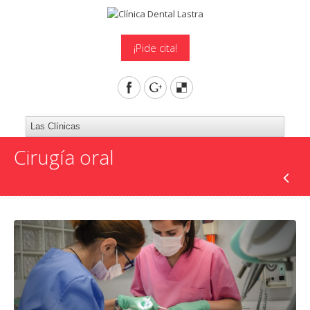
¡Pide cita!
Cirugía oral