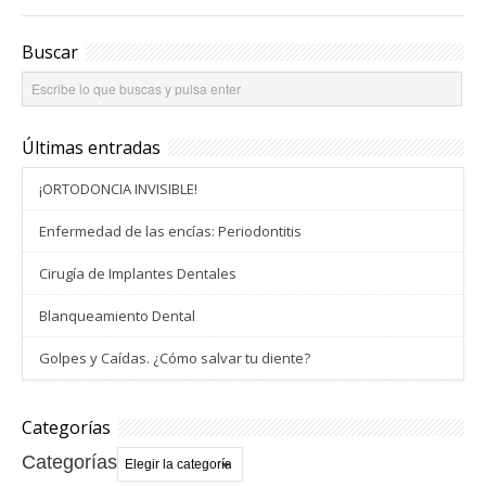
o
e
A
o
r
p
k
p
Buscar
Últimas entradas
¡ORTODONCIA INVISIBLE!
Enfermedad de las encías: Periodontitis
Cirugía de Implantes Dentales
Blanqueamiento Dental
Golpes y Caídas. ¿Cómo salvar tu diente?
Categorías
Categorías