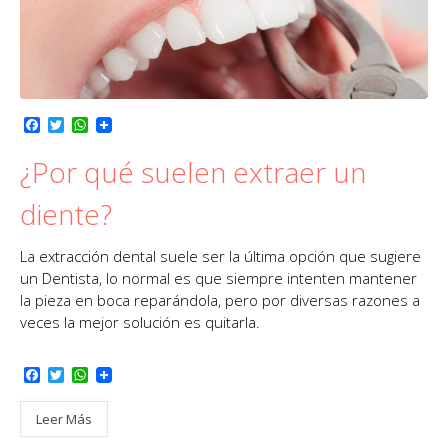
F
T
W
a
w
h
c
i
a
¿Por qué suelen extraer un
e
t
t
b
t
s
o
e
A
diente?
o
r
p
k
p
La extracción dental suele ser la última opción que sugiere
un Dentista, lo normal es que siempre intenten mantener
la pieza en boca reparándola, pero por diversas razones a
veces la mejor solución es quitarla.
F
T
W
a
w
h
c
i
a
Leer Más
e
t
t
b
t
s