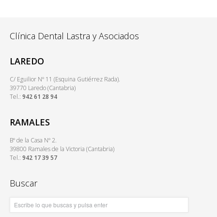
Clínica Dental Lastra y Asociados
LAREDO
C/ Eguilior Nº 11 (Esquina Gutiérrez Rada).
39770 Laredo (Cantabria)
Tel.:
942 61 28 94
RAMALES
Bº de la Casa Nº 2.
39800 Ramales de la Victoria (Cantabria)
Tel.:
942 17 39 57
Buscar