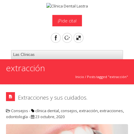
¡Pide cita!
extracción
Inicio
/
Posts tagged "extracción"
Extracciones y sus cuidados.
Consejos
-
clínica dental
,
consejos
,
extracción
,
extracciones
,
odontología
-
23 octubre, 2020