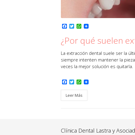
F
T
W
a
w
h
c
i
a
¿Por qué suelen ex
e
t
t
b
t
s
o
e
A
La extracción dental suele ser la úl
o
r
p
siempre intenten mantener la pieza
k
p
veces la mejor solución es quitarla.
F
T
W
a
w
h
c
i
a
Leer Más
e
t
t
b
t
s
o
e
A
o
r
p
k
p
Clínica Dental Lastra y Asocia