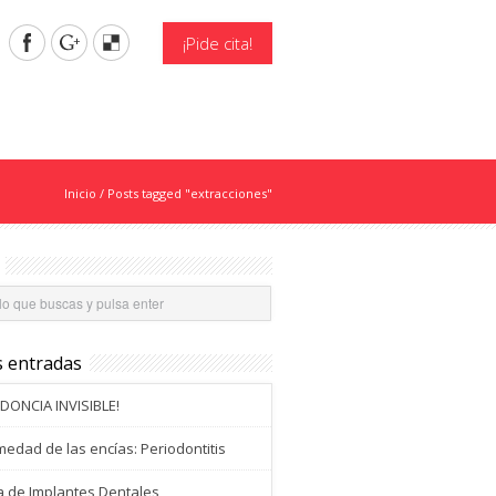
¡Pide cita!
Inicio
/
Posts tagged "extracciones"
s entradas
DONCIA INVISIBLE!
edad de las encías: Periodontitis
a de Implantes Dentales