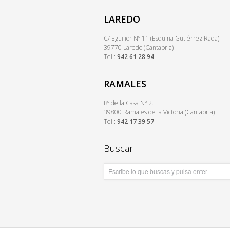
LAREDO
C/ Eguilior Nº 11 (Esquina Gutiérrez Rada).
39770 Laredo (Cantabria)
Tel.:
942 61 28 94
RAMALES
Bº de la Casa Nº 2.
39800 Ramales de la Victoria (Cantabria)
Tel.:
942 17 39 57
Buscar