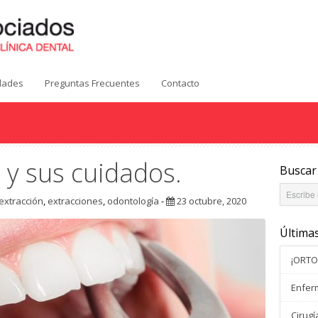
idades
Preguntas Frecuentes
Contacto
 y sus cuidados.
Buscar
extracción
,
extracciones
,
odontología
-
23 octubre, 2020
Última
¡ORTO
Enferm
Cirugí